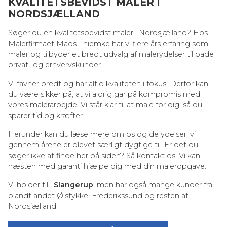
KVALITETSBEVIDST MALER I
NORDSJÆLLAND
Søger du en kvalitetsbevidst maler i Nordsjælland? Hos
Malerfirmaet Mads Thiemke har vi flere års erfaring som
maler og tilbyder et bredt udvalg af malerydelser til både
privat- og erhvervskunder.
Vi favner bredt og har altid kvaliteten i fokus. Derfor kan
du være sikker på, at vi aldrig går på kompromis med
vores malerarbejde. Vi står klar til at male for dig, så du
sparer tid og kræfter.
Herunder kan du læse mere om os og de ydelser, vi
gennem årene er blevet særligt dygtige til. Er det du
søger ikke at finde her på siden? Så kontakt os. Vi kan
næsten med garanti hjælpe dig med din maleropgave.
Vi holder til i
Slangerup
, men har også mange kunder fra
blandt andet Ølstykke, Frederikssund og resten af
Nordsjælland.