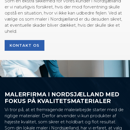
Som en ekstra sikkerhed for vores kunder i Nordsjælland
er vi naturligvis forsikret, hvis der mod forventning skulle
opstå en situation, hvor vi ikke kan udbedre fejlen. Ved at
vælge os som maler i Nordsjælland er du desuden sikret,
at eventuelle skader bliver dækket, hvis der skulle ske et
uheld.
KONTAKT OS
MALERFIRMA I NORDSJÆLLAND MED
FOKUS PÅ KVALITETSMATERIALER
Vi tror på, at et fremragende malerarbejde starter med de
rigtige materialer. Derfor anvender vi kun produkter af
højeste kvalitet, som sikrer et holdbart og flot resultat.
Som din lokale maler i Nordsjælland, har vi erfaret, at valg