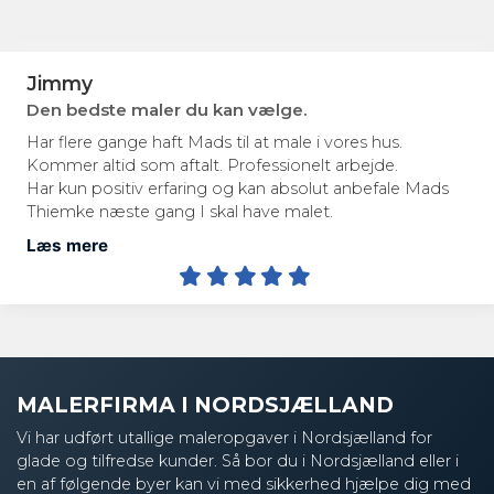
Sofia
Bedste oplevelse
Jeg havde for nylig fornøjelsen af at få malet min
lejlighed af malerfirmaet Mads Thiemke, og jeg kan ikke
andet end at anbefale dem på det varmeste. Fra start til
slut var processen helt igennem professionel og
problemfri. Det er tydeligt, at Mads lægger stor vægt
Læs mere
på detaljerne og ikke går på kompromis med kvaliteten.
MALERFIRMA I NORDSJÆLLAND
Vi har udført utallige maleropgaver i Nordsjælland for
glade og tilfredse kunder. Så bor du i Nordsjælland eller i
en af følgende byer kan vi med sikkerhed hjælpe dig med