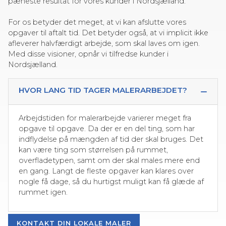
pæneste resultat for vores kunder i Nordsjælland.
For os betyder det meget, at vi kan afslutte vores
opgaver til aftalt tid. Det betyder også, at vi implicit ikke
afleverer halvfærdigt arbejde, som skal laves om igen.
Med disse visioner, opnår vi tilfredse kunder i
Nordsjælland.
HVOR LANG TID TAGER MALERARBEJDET?
Arbejdstiden for malerarbejde varierer meget fra
opgave til opgave. Da der er en del ting, som har
indflydelse på mængden af tid der skal bruges. Det
kan være ting som størrelsen på rummet,
overfladetypen, samt om der skal males mere end
en gang. Langt de fleste opgaver kan klares over
nogle få dage, så du hurtigst muligt kan få glæde af
rummet igen.
KONTAKT DIN LOKALE MALER