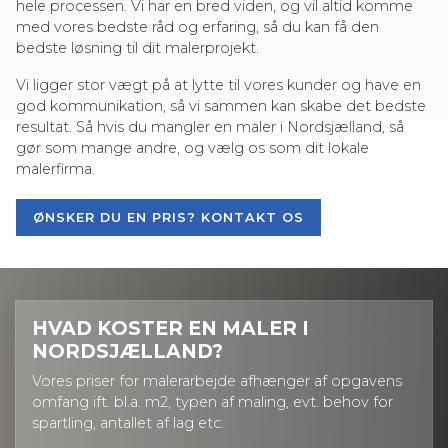
hele processen. Vi har en bred viden, og vil altid komme
med vores bedste råd og erfaring, så du kan få den
bedste løsning til dit malerprojekt.
Vi ligger stor vægt på at lytte til vores kunder og have en
god kommunikation, så vi sammen kan skabe det bedste
resultat. Så hvis du mangler en maler i Nordsjælland, så
gør som mange andre, og vælg os som dit lokale
malerfirma.
ØNSKER DU EN PRIS? KONTAKT OS
HVAD KOSTER EN MALER I
NORDSJÆLLAND?
Vores priser for malerarbejde afhænger af opgavens
omfang ift. bl.a. m2, typen af maling, evt. behov for
spartling, antallet af lag etc.