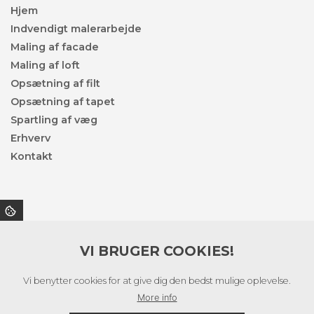
Hjem
Indvendigt malerarbejde
Maling af facade
Maling af loft
Opsætning af filt
Opsætning af tapet
Spartling af væg
Erhverv
Kontakt
Privatlivspolitik
VI BRUGER COOKIES!
Denne side er beskyttet af reCAPTCHA og Google’s
privatpolitik
og
servicevilkår
Vi benytter cookies for at give dig den bedst mulige oplevelse.
More info