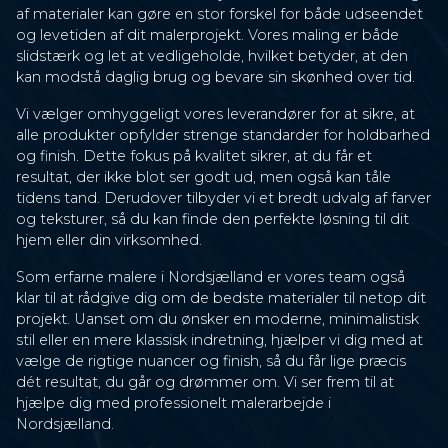
af materialer kan gøre en stor forskel for både udseendet
og levetiden af dit malerprojekt. Vores maling er både
slidstærk og let at vedligeholde, hvilket betyder, at den
kan modstå daglig brug og bevare sin skønhed over tid.
Vi vælger omhyggeligt vores leverandører for at sikre, at
alle produkter opfylder strenge standarder for holdbarhed
og finish. Dette fokus på kvalitet sikrer, at du får et
resultat, der ikke blot ser godt ud, men også kan tåle
tidens tand. Derudover tilbyder vi et bredt udvalg af farver
og teksturer, så du kan finde den perfekte løsning til dit
hjem eller din virksomhed.
Som erfarne malere i Nordsjælland er vores team også
klar til at rådgive dig om de bedste materialer til netop dit
projekt. Uanset om du ønsker en moderne, minimalistisk
stil eller en mere klassisk indretning, hjælper vi dig med at
vælge de rigtige nuancer og finish, så du får lige præcis
dét resultat, du går og drømmer om. Vi ser frem til at
hjælpe dig med professionelt malerarbejde i
Nordsjælland.