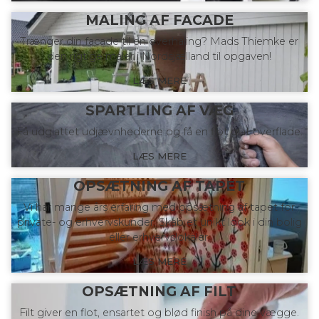
MALING AF FACADE
Trænger din facade til en overhaling? Mads Thiemke er
den rigtige maler i Nordsjælland til opgaven!
LÆS MERE
SPARTLING AF VÆG
Få udglattet udjævnhederne og få en flot glat overflade.
LÆS MERE
OPSÆTNING AF TAPET
Vi har mange års erfaring med opsætning af tapet for
private- og erhvervskunder. Skab et unikt look i din bolig
eller erhvervslokaler.
LÆS MERE
OPSÆTNING AF FILT
Filt giver en flot, ensartet og blød finish på dine vægge.