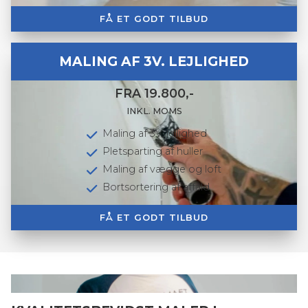
FÅ ET GODT TILBUD
MALING AF 3V. LEJLIGHED
FRA 19.800,-
INKL. MOMS
Maling af 3V. lejlighed
Pletsparting af huller
Maling af vægge og loft
Bortsortering af affald
FÅ ET GODT TILBUD