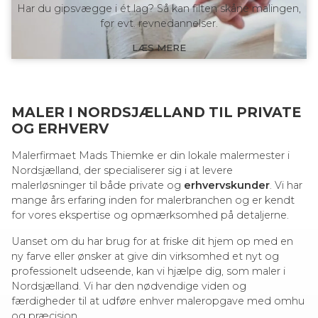
Har du gipsvægge i ét lag? Så kan filten skåne malingen,
for evt. revnedannelser.
LÆS MERE
MALER I NORDSJÆLLAND TIL PRIVATE
OG ERHVERV
Malerfirmaet Mads Thiemke er din lokale malermester i
Nordsjælland, der specialiserer sig i at levere
malerløsninger til både private og
erhvervskunder
. Vi har
mange års erfaring inden for malerbranchen og er kendt
for vores ekspertise og opmærksomhed på detaljerne.
Uanset om du har brug for at friske dit hjem op med en
ny farve eller ønsker at give din virksomhed et nyt og
professionelt udseende, kan vi hjælpe dig, som maler i
Nordsjælland. Vi har den nødvendige viden og
færdigheder til at udføre enhver maleropgave med omhu
og præcision.