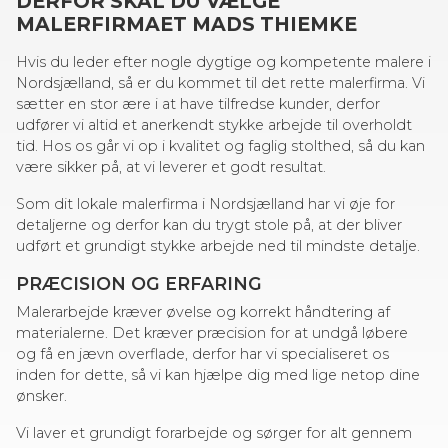
DERFOR SKAL DU VÆLGE
MALERFIRMAET MADS THIEMKE
Hvis du leder efter nogle dygtige og kompetente malere i
Nordsjælland, så er du kommet til det rette malerfirma. Vi
sætter en stor ære i at have tilfredse kunder, derfor
udfører vi altid et anerkendt stykke arbejde til overholdt
tid. Hos os går vi op i kvalitet og faglig stolthed, så du kan
være sikker på, at vi leverer et godt resultat.
Som dit lokale malerfirma i Nordsjælland har vi øje for
detaljerne og derfor kan du trygt stole på, at der bliver
udført et grundigt stykke arbejde ned til mindste detalje.
PRÆCISION OG ERFARING
Malerarbejde kræver øvelse og korrekt håndtering af
materialerne. Det kræver præcision for at undgå løbere
og få en jævn overflade, derfor har vi specialiseret os
inden for dette, så vi kan hjælpe dig med lige netop dine
ønsker.
Vi laver et grundigt forarbejde og sørger for alt gennem