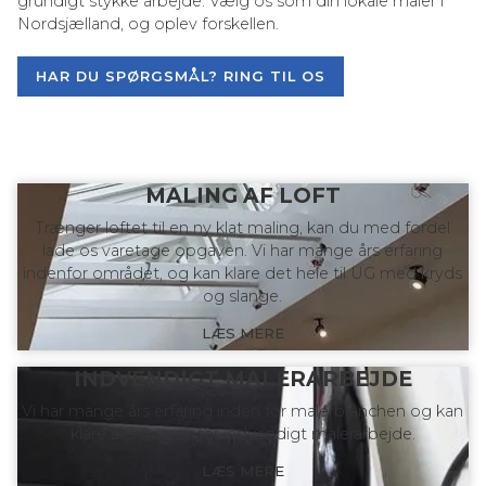
grundigt stykke arbejde. Vælg os som din lokale maler i
Nordsjælland, og oplev forskellen.
HAR DU SPØRGSMÅL? RING TIL OS
MALING AF LOFT
Trænger loftet til en ny klat maling, kan du med fordel
lade os varetage opgaven. Vi har mange års erfaring
indenfor området, og kan klare det hele til UG med kryds
og slange.
LÆS MERE
INDVENDIGT MALERARBEJDE
Vi har mange års erfaring inden for malerbranchen og kan
klare alle former for indvendigt malerarbejde.
LÆS MERE