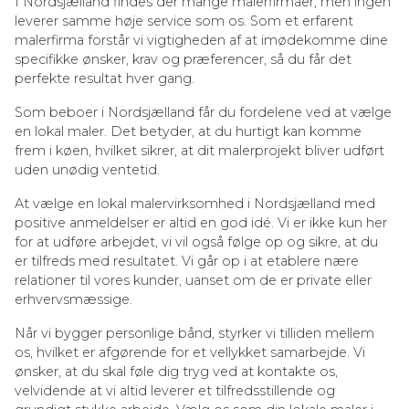
I Nordsjælland findes der mange malerfirmaer, men ingen
leverer samme høje service som os. Som et erfarent
malerfirma forstår vi vigtigheden af at imødekomme dine
specifikke ønsker, krav og præferencer, så du får det
perfekte resultat hver gang.
Som beboer i Nordsjælland får du fordelene ved at vælge
en lokal maler. Det betyder, at du hurtigt kan komme
frem i køen, hvilket sikrer, at dit malerprojekt bliver udført
uden unødig ventetid.
At vælge en lokal malervirksomhed i Nordsjælland med
positive anmeldelser er altid en god idé. Vi er ikke kun her
for at udføre arbejdet, vi vil også følge op og sikre, at du
er tilfreds med resultatet. Vi går op i at etablere nære
relationer til vores kunder, uanset om de er private eller
erhvervsmæssige.
Når vi bygger personlige bånd, styrker vi tilliden mellem
os, hvilket er afgørende for et vellykket samarbejde. Vi
ønsker, at du skal føle dig tryg ved at kontakte os,
velvidende at vi altid leverer et tilfredsstillende og