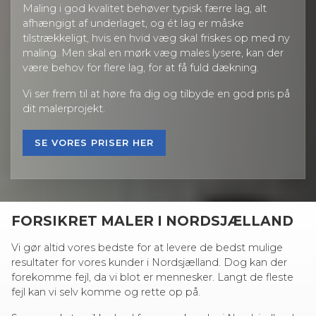
Maling i god kvalitet behøver typisk færre lag, alt
afhængigt af underlaget, og ét lag er måske
tilstrækkeligt, hvis en hvid væg skal friskes op med ny
maling. Men skal en mørk væg males lysere, kan der
være behov for flere lag, for at få fuld dækning.
Vi ser frem til at høre fra dig og tilbyde en god pris på
dit malerprojekt.
SE VORES PRISER HER
FORSIKRET MALER I NORDSJÆLLAND
Vi gør altid vores bedste for at levere de bedst mulige
resultater for vores kunder i Nordsjælland. Dog kan der
forekomme fejl, da vi blot er mennesker. Langt de fleste
fejl kan vi selv komme og rette op på.