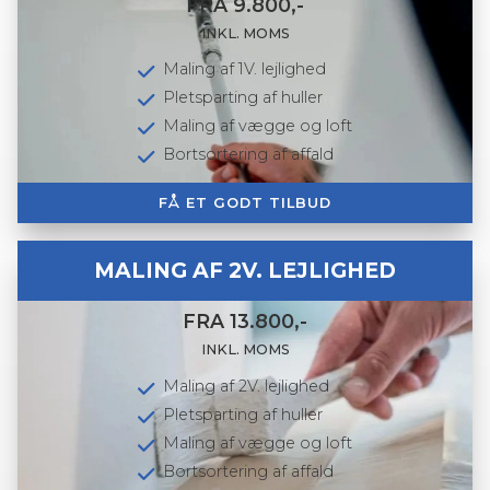
FRA 9.800,-
INKL. MOMS
Maling af 1V. lejlighed
Pletsparting af huller
Maling af vægge og loft
Bortsortering af affald
FÅ ET GODT TILBUD
MALING AF 2V. LEJLIGHED
FRA 13.800,-
INKL. MOMS
Maling af 2V. lejlighed
Pletsparting af huller
Maling af vægge og loft
Bortsortering af affald